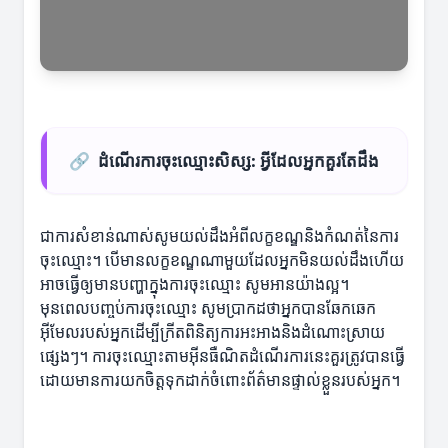
🔗
ដំណើរការចុះឈ្មោះសិស្ស: អ្វីដែលអ្នកគួរតែដឹង
ជាការសំខាន់ណាស់សូមយល់ដឹងអំពីលក្ខខណ្ឌនិងកំណត់នៃការ
ចុះឈ្មោះ។ បើមានលក្ខខណ្ឌណាមួយដែលអ្នកមិនយល់ដឹងហើយ
អាចធ្វើឲ្យមានបញ្ហាក្នុងការចុះឈ្មោះ សូមអានយ៉ាងល្អ។
មុនពេលបញ្ចប់ការចុះឈ្មោះ សូមប្រាកដថាអ្នកបានឆែកឆេក
អ៊ីមែលរបស់អ្នកដើម្បីក្រីតពិនិត្យការអះអាងនិងដំណោះស្រាយ
ផ្សេងៗ។ ការចុះឈ្មោះតាមអ៊ីនធឺណិតដំណើរការនេះគួរត្រូវបានធ្វើ
ដោយមានការយកចិត្តទុកដាក់ចំពោះព័ត៌មានផ្ទាល់ខ្លួនរបស់អ្នក។