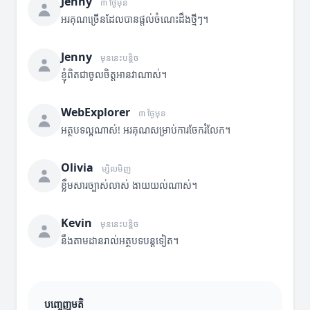
Jenny
៣ ថ្ងៃមុន
អរគុណច្រើនដែលបានផ្តល់ចំណេះដឹងថ្មីៗ។
Jenny
មុននេះបន្តិច
ខ្ញុំពិតជាចូលចិត្តអានវាណាស់។
WebExplorer
៣ ថ្ងៃមុន
អត្ថបទល្អណាស់! អរគុណសម្រាប់ការចែករំលែក។
Olivia
ម្សិលមិញ
ខ្លឹមសារច្បាស់លាស់ ងាយយល់ណាស់។
Kevin
មុននេះបន្តិច
នឹងតាមដានរាល់អត្ថបទបន្តទៀត។
បញ្ចេញមតិ