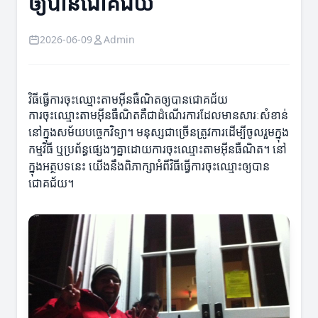
ឲ្យបានជោគជ័យ
2026-06-09
Admin
វិធីធ្វើការចុះឈ្មោះតាមអ៊ីនធឺណិតឲ្យបានជោគជ័យ
ការចុះឈ្មោះតាមអ៊ីនធឺណិតគឺជាដំណើរការដែលមានសារៈសំខាន់
នៅក្នុងសម័យបច្ចេកវិទ្យា។ មនុស្សជាច្រើនត្រូវការ​ដើម្បីចូលរួមក្នុង
កម្មវិធី ឬប្រព័ន្ធផ្សេងៗគ្នាដោយការចុះឈ្មោះតាមអ៊ីនធឺណិត។ នៅ
ក្នុងអត្ថបទនេះ យើងនឹងពិភាក្សាអំពីវិធីធ្វើការចុះឈ្មោះឲ្យបាន
ជោគជ័យ។