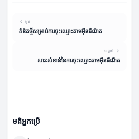
មុន
គំនិតថ្មីសម្រាប់ការចុះឈ្មោះតាមអ៊ីនធឺណិត
បន្ទាប់
សារៈសំខាន់នៃការចុះឈ្មោះតាមអ៊ីនធឺណឹត
មតិអ្នកប្រើ