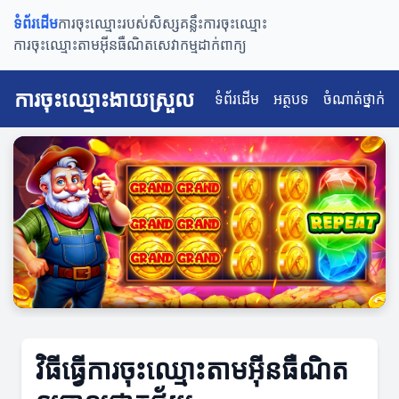
ទំព័រដើម
ការចុះឈ្មោះរបស់សិស្ស
គន្លឹះការចុះឈ្មោះ
ការចុះឈ្មោះតាមអ៊ីនធឺណិត
សេវាកម្មដាក់ពាក្យ
ការចុះឈ្មោះងាយស្រួល
ទំព័រដើម
អត្ថបទ
ចំណាត់ថ្នាក់
វិធីធ្វើការចុះឈ្មោះតាមអ៊ីនធឺណិត