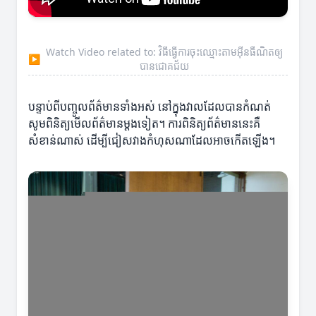
Watch Video related to: វិធីធ្វើការចុះឈ្មោះតាមអ៊ីនធឺណិតឲ្យ
▶
បានជោគជ័យ
បន្ទាប់ពីបញ្ចូលព័ត៌មានទាំងអស់ នៅក្នុងវាលដែលបានកំណត់
សូមពិនិត្យមើលព័ត៌មានម្តងទៀត។ ការពិនិត្យព័ត៌មាននេះគឺ
សំខាន់ណាស់ ដើម្បីជៀសវាងកំហុសណាដែលអាចកើតឡើង។