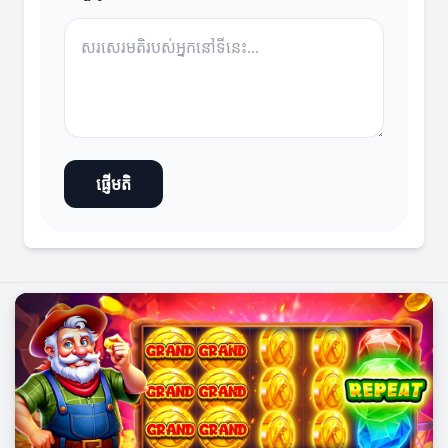
ផ្ញើមតិ