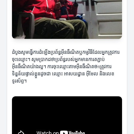
ដំបូងសូមធ្វើការដំឡើងប្រព័ន្ធអ៊ីនធឺណិតឬកម្មវិធីដែលអ្នកត្រូវការ
ចុះឈ្មោះ។ សូមប្រាកដថាប្រព័ន្ធរបស់អ្នកមានការតភ្ជាប់
អ៊ីនធឺណិតយ៉ាងល្អ។ ការចុះឈ្មោះតាមអ៊ីនធឺណិតមักត្រូវការ
ទិន្នន័យផ្ទាល់ខ្លួនដូចជា ឈ្មោះ អាសយដ្ឋាន អ៊ីមែល និងលេខ
ទូរស័ព្ទ។