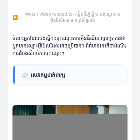
Watch Video related to: គន្លឹះដើម្បីធ្វើការចុះឈ្មោះតាម
▶
អ៊ីនធឺណិតឲ្យមានប្រសិទ្ធភាព
ចំពោះអ្នកដែលចង់ធ្វើការចុះឈ្មោះតាមអ៊ីនធឺណិត សូមប្រាកដថា
អ្នកមានឈ្មោះអ៊ីម៉ែលដែលអាចប្រើបាន។ ព័ត៌មាននេះគឺជាដំណើរ
ការដំបូងសំរាប់ការចុះឈ្មោះ។
📰
សេវាកម្មដាក់ពាក្យ