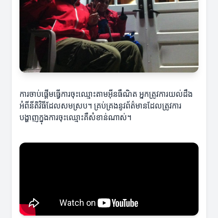
ការចាប់ផ្តើមធ្វើការចុះឈ្មោះតាមអ៊ីនធឺណិត អ្នកត្រូវការយល់ដឹង
អំពីនីតិវិធីដែលសមស្រប។ គ្រប់គ្រងនូវព័ត៌មានដែលត្រូវការ
បង្ហាញក្នុងការចុះឈ្មោះគឺសំខាន់ណាស់។