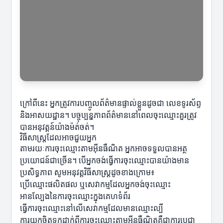
ក្រៅពីនេះ អ្នកត្រូវការបញ្ចូលព័ត៌មានផ្ទាល់ខ្លួនដូចជា លេខទូរស័ព្ទ
និងអាសយដ្ឋាន។ បច្ចុប្បន្នភាពព័ត៌មាននៅពេលចុះឈ្មោះគួរត្រូវ
បានអនុវត្តន៍យ៉ាងម៉ត់ចត់។
វិធីសាស្ត្រដែលអាចជួយអ្នក
តាមរយៈការចុះឈ្មោះតាមអ៊ីនធឺណិត អ្នកអាចទទួលបានអត្ថ
ប្រយោជន៍ជាច្រើន។ បើអ្នកចង់ធ្វើការចុះឈ្មោះបានយ៉ាងមាន
ប្រសិទ្ធភាព សូមអនុវត្តវិធីសាស្ត្រដូចខាងក្រោម៖
ប្រើឈ្មោះផលិតផល ឬសេវាកម្មដែលអ្នកចង់ចុះឈ្មោះ
អានល្បែងនៃការចុះឈ្មោះក្នុងគេហទំព័រ
ធ្វើការចុះឈ្មោះនៅលើសេវាកម្មដែលមានឈ្មោះល្បី
ការយកចិត្តទុកដាក់ពីការចុះឈ្មោះតាមអ៊ីនធឺណិតគឺជាការប្តេជ្ញា