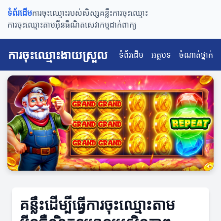
ទំព័រដើម
ការចុះឈ្មោះរបស់សិស្ស
គន្លឹះការចុះឈ្មោះ
ការចុះឈ្មោះតាមអ៊ីនធឺណិត
សេវាកម្មដាក់ពាក្យ
ការចុះឈ្មោះងាយស្រួល
ទំព័រដើម
អត្ថបទ
ចំណាត់ថ្នាក់
គន្លឹះដើម្បីធ្វើការចុះឈ្មោះតាម