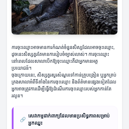
ការចុះឈ្មោះអាចមានការកំណត់ចំនួនសិស្សដែលអាចចុះឈ្មោះ,
ដូចនេះសិស្សគួរតែមានការរៀបចំច្បាស់លាស់។ ការចុះឈ្មោះ
នៅពេលដែលសាលាបើកឱ្យចុះឈ្មោះគឺជាអ្នកមានអត្ថ
ប្រយោជន៍។
ចុងក្រោយនេះ, សិស្សគួរសួរសំណួរទៅកាន់គ្រូបង្រៀន ឬអ្នកគ្រប់
គ្រងសាលាអំពីទីតាំងនៃការចុះឈ្មោះ និងព័ត៌មានផ្សេងទៀតដែល
អ្នកអាចត្រូវការដើម្បីធ្វើឱ្យដំណើរការចុះឈ្មោះរបស់អ្នកកាន់តែ
រលូន។
សេវាកម្មដាក់ពាក្យដែលមានប្រសិទ្ធភាពសម្រាប់
🔗
អ្នកឈ្នះ