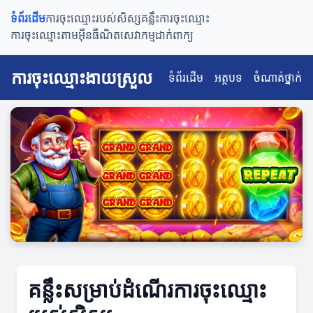
ទំព័រដើម
ការចុះឈ្មោះរបស់សិស្ស
គន្លឹះការចុះឈ្មោះ
ការចុះឈ្មោះតាមអ៊ីនធឺណិត
សេវាកម្មដាក់ពាក្យ
ការចុះឈ្មោះងាយស្រួល
ទំព័រដើម
អត្ថបទ
ចំណាត់ថ្នាក់
គន្លឹះសម្រាប់ដំណើរការចុះឈ្មោះ