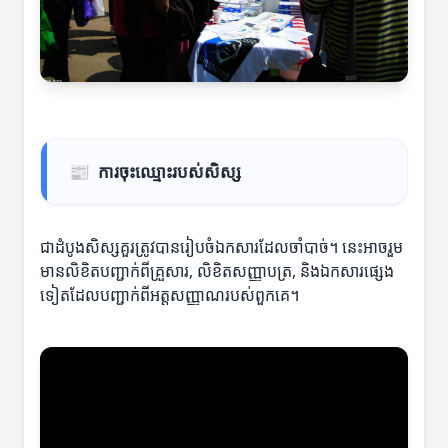
📰
ការចុះឈ្មោះរបស់សិស្ស
ជាដំបូងសិស្សគួរត្រូវបានរៀបចំឯកសារដែលចាំបាច់។ នេះអាចរួម
មានលិខិតបញ្ជាក់ពីគ្រួសារ, លិខិតសញ្ញាបត្រ, និងឯកសារផ្សេង
ទៀតដែលបញ្ជាក់ពីអត្តសញ្ញាណរបស់ពួកគេ។