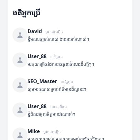
មតិអ្នកប្រើ
David
មុននេះបន្តិច
ខ្លឹមសារច្បាស់លាស់ ងាយយល់ណាស់។
User_88
៣ ថ្ងៃមុន
អរគុណច្រើនដែលបានផ្តល់ចំណេះដឹងថ្មីៗ។
SEO_Master
៣ ថ្ងៃមុន
សូមអរគុណសម្រាប់ព័ត៌មានដ៏ល្អនេះ។
User_88
១០ នាទីមុន
ខ្ញុំពិតជាចូលចិត្តអានវាណាស់។
Mike
មុននេះបន្តិច
អត្ថបទល្អណាស់! អរគុណសម្រាប់ការចែករំលែក។