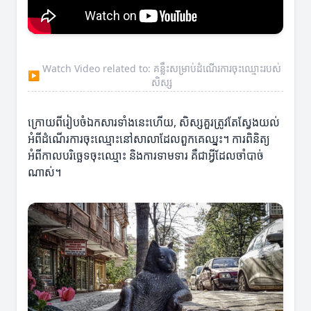
Watch Video related to: គន្លឹះសម្រាប់ដំណើរការចុះឈ្មោះរបស់
▶
សិស្ស
ក្រោយពីរៀបចំឯកសារទាំងនេះហើយ, សិស្សគួរត្រូវតែស្វែងយល់
អំពីដំណើរការចុះឈ្មោះនៅសាលាដែលពួកគេឈ្នះ។ ការពិនិត្យ
អំពីកាលបរិច្ឆេទចុះឈ្មោះ និងការទាមទារ គឺជាអ្វីដែលចាំបាច់
ណាស់។