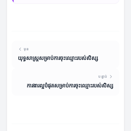
មុន
យុទ្ធសាស្ត្រសម្រាប់ការចុះឈ្មោះរបស់សិស្ស
បន្ទាប់
ការងារល្អបំផុតសម្រាប់ការចុះឈ្មោះរបស់សិស្ស