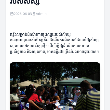
របស់សិស្ស
2026-06-03
Admin
គន្លឹះសម្រាប់ដំណើរការចុះឈ្មោះរបស់សិស្ស
ការចុះឈ្មោះរបស់សិស្សគឺជាដំណើរការពិសេសដែលនាំឱ្យសិស្ស
ទទួលបានឱកាសសិក្សាថ្មី។ ដើម្បីធ្វើឱ្យដំណើរការនេះមាន
ប្រសិទ្ធភាព និងរលូនភាព, មានគន្លឹះជាច្រើនដែលអាចជួយបាន។