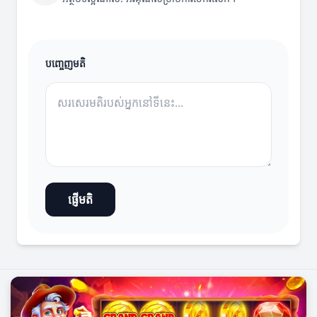
បញ្ចេញមតិ
ផ្ញើមតិ