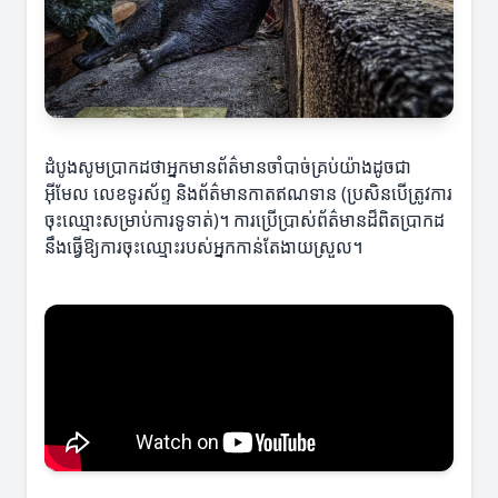
ដំបូងសូមប្រាកដថាអ្នកមានព័ត៌មានចាំបាច់គ្រប់យ៉ាងដូចជា
អ៊ីមែល លេខទូរស័ព្ទ និងព័ត៌មានកាតឥណទាន (ប្រសិនបើត្រូវការ
ចុះឈ្មោះសម្រាប់ការទូទាត់)។ ការប្រើប្រាស់ព័ត៌មានដ៏ពិតប្រាកដ
នឹងធ្វើឱ្យការចុះឈ្មោះរបស់អ្នកកាន់តែងាយស្រួល។