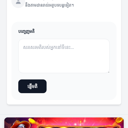
នឹងតាមដានរាល់អត្ថបទបន្តទៀត។
បញ្ចេញមតិ
ផ្ញើមតិ