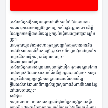
ប្រសិនបើអ្នកធ្វើការចុះឈ្មោះនៅលើគេហទំព័រដែលមានការ
ការពារ ពួកគេអាចតម្រូវឱ្យអ្នកបញ្ជាក់សំឡេងឬរូបភាព។ ដើម្បី
ដែលអ្នកអាចធ្វើបានយ៉ាងល្អ អ្នកគួរតែធ្វើការបញ្ជាក់ឱ្យបានត្រឹម
ត្រូវ។
ពេលចុះឈ្មោះទាំងអស់នេះ អ្នកត្រូវបញ្ជាក់ថាអ្នកបានអាននិង
យល់ពីគោលការណ៍នៃការប្រើប្រាស់។ ហើយចូរបន្ថែមថាអ្នកនឹង
ឈ្មោះនឹងការធ្វើការទូទាត់ឬបានឈ្មោះ។
ដំណោះស្រាយបន្ថែម
ប្រសិនបើអ្នកមានសំណួរណាមួយផ្សេងទៀត អ្នកអាចសួរទៅកាន់
សេវាកម្មអតិថិជនរបស់គេហទំព័រដើម្បីទទួលបានជំនួយ។ ការចុះ
ឈ្មោះគឺជាការប្រកួតក្នុងការទទួលបានបទពិសោធន៍ល្អ។
អ្វីដែលសំខាន់ជាងគេគឺការផ្តល់ឱ្យគ្នាសុខភាពនិងការពិសោធន៍ល្អ
នៅពេលចុះឈ្មោះ។
សន្និដ្ឋាន
ការចុះឈ្មោះអាចមានភាពសម្រួលបំផុតបើអ្នកអនុវត្តតាមគន្លឹះ
ខាងលើ។ ជាមួយនឹងការទាញយកព័ត៌មានយ៉ាងត្រឹមត្រូវ និងការ