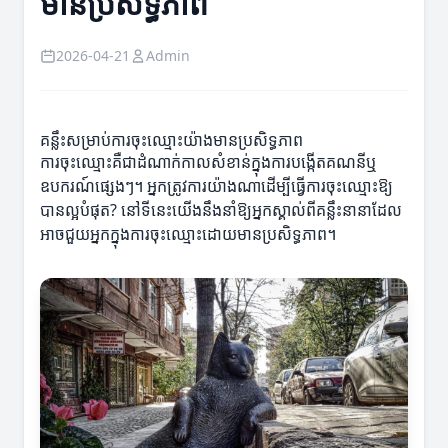
មានប្រសិទ្ធភាព
2026-04-21
Admin
គន្លឹះសម្រាប់ការចុះឈ្មោះយ៉ាងមានប្រសិទ្ធភាព
ការចុះឈ្មោះគឺជាដំណាក់កាលសំខាន់ក្នុងការបង្កើតគណនីឬ
ឧបករណ៍ផ្សេងៗ។ អ្នកត្រូវការយ៉ាងណាដើម្បីធ្វើការចុះឈ្មោះឱ្យ
បានល្អបំផុត? នៅទីនេះយើងនឹងនាំឱ្យអ្នកស្គាល់ពីគន្លឹះនានាដែល
អាចជួយអ្នកក្នុងការចុះឈ្មោះដោយមានប្រសិទ្ធភាព។