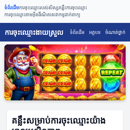
ទំព័រដើម
ការចុះឈ្មោះរបស់សិស្ស
គន្លឹះការចុះឈ្មោះ
ការចុះឈ្មោះតាមអ៊ីនធឺណិត
សេវាកម្មដាក់ពាក្យ
ការចុះឈ្មោះងាយស្រួល
ទំព័រដើម
អត្ថបទ
ចំណាត់ថ្នាក់
គន្លឹះសម្រាប់ការចុះឈ្មោះយ៉ាង