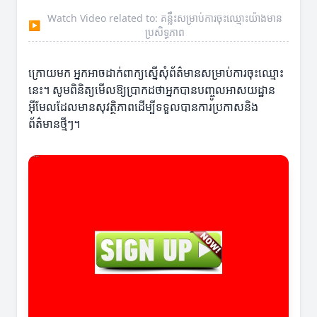
Watch Video related to: គន្លឹះសម្រាប់ការចុះឈ្មោះយ៉ាងមាន
▶
ប្រសិទ្ធភាព
ក្រោយមក អ្នកអាចដាក់ពាក្យស្នើសុំព័ត៌មានសម្រាប់ការចុះឈ្មោះ
នេះ។ សូមពិនិត្យមើលឱ្យប្រាកដថាអ្នកបានបញ្ចូលអាសយដ្ឋាន
អ៊ីមែលដែលមានសុវត្ថិភាពដើម្បីទទួលបានការប្រកាសនិង
ព័ត៌មានថ្មីៗ។