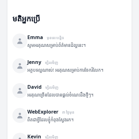
មតិអ្នកប្រើ
Emma
មុននេះបន្តិច
សូមអរគុណសម្រាប់ព័ត៌មានដ៏ល្អនេះ។
Jenny
ម្សិលមិញ
អត្ថបទល្អណាស់! អរគុណសម្រាប់ការចែករំលែក។
David
ម្សិលមិញ
អរគុណច្រើនដែលបានផ្តល់ចំណេះដឹងថ្មីៗ។
WebExplorer
៣ ថ្ងៃមុន
ពិតជាអ្វីដែលខ្ញុំកំពុងស្វែងរក។
Kevin
ម្សិលមិញ