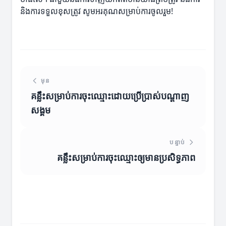
និងការទទួលខុសត្រូវ សូមអរគុណសម្រាប់ការចូលរួម!
មុន
គន្លឹះសម្រាប់ការចុះឈ្មោះដោយប្រើប្រាស់បណ្តាញ
សង្គម
បន្ទាប់
គន្លឹះសម្រាប់ការចុះឈ្មោះឲ្យមានប្រសិទ្ធភាព