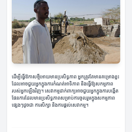
ដើម្បីធ្វើឱកាសថ្មីអោយមានប្រសិទ្ធភាព អ្នកត្រូវតែមានគម្រោងខ្លះ
ដែលអាចជួយអ្នកក្នុងការកំណត់អាទិភាព និងធ្វើឱ្យសកម្មភាព
របស់អ្នកឡើងវិញ។ សេវាកម្មដាក់ពាក្យអាចជួយអ្នកក្នុងការបង្កើត
ផែនការដែលមានប្រសិទ្ធភាពសម្រាប់ការចូលរួមក្នុងសកម្មភាព
ផ្សេងៗដូចជា ការសិក្សា និងការផ្តល់សេវាកម្ម។