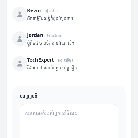
Kevin
ម្សិលមិញ
ពិតជាអ្វីដែលខ្ញុំកំពុងស្វែងរក។
Jordan
២ ម៉ោងមុន
ខ្ញុំពិតជាចូលចិត្តអានវាណាស់។
TechExpert
១០ នាទីមុន
នឹងតាមដានរាល់អត្ថបទបន្តទៀត។
បញ្ចេញមតិ