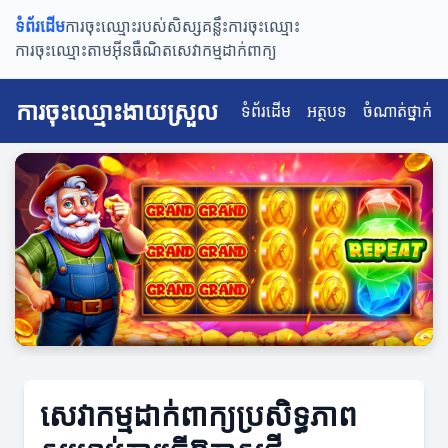
ទំព័រដើម
ការចុះឈ្មោះរបស់សិស្ស
គន្លឹះការចុះឈ្មោះ
ការចុះឈ្មោះតាមអ៊ីនធឺណិត
សេវាកម្មដាក់ពាក្យ
ការចុះឈ្មោះងាយស្រួល
ទំព័រដើម
អត្ថបទ
ចំណាត់ថ្នាក់
សេវាកម្មដាក់ពាក្យប្រសិទ្ធភាព