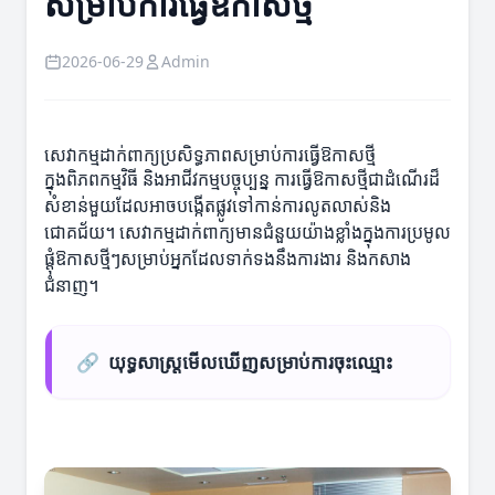
សម្រាប់ការធ្វើឱកាសថ្មី
2026-06-29
Admin
សេវាកម្មដាក់ពាក្យប្រសិទ្ធភាពសម្រាប់ការធ្វើឱកាសថ្មី
ក្នុងពិភពកម្មវិធី និងអាជីវកម្មបច្ចុប្បន្ន ការធ្វើឱកាសថ្មីជាដំណើរដ៏
សំខាន់មួយដែលអាចបង្កើតផ្លូវទៅកាន់ការលូតលាស់និង
ជោគជ័យ។ សេវាកម្មដាក់ពាក្យមានជំនួយយ៉ាងខ្លាំងក្នុងការប្រមូល
ផ្តុំឱកាសថ្មីៗសម្រាប់អ្នកដែលទាក់ទងនឹងការងារ និងកសាង
ជំនាញ។
🔗
យុទ្ធសាស្ត្រមើលឃើញសម្រាប់ការចុះឈ្មោះ