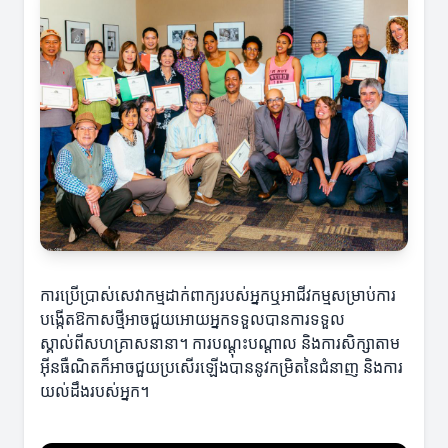
ការប្រើប្រាស់សេវាកម្មដាក់ពាក្យរបស់អ្នកឬអាជីវកម្មសម្រាប់ការ
បង្កើតឱកាសថ្មីអាចជួយអោយអ្នកទទួលបានការទទួល
ស្គាល់ពីសហគ្រាសនានា។ ការបណ្តុះបណ្តាល និងការសិក្សាតាម
អ៊ីនធឺណិតក៏អាចជួយប្រសើរឡើងបាននូវកម្រិតនៃជំនាញ និងការ
យល់ដឹងរបស់អ្នក។