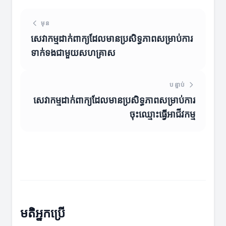
មុន
សេវាកម្មដាក់ពាក្យដែលមានប្រសិទ្ធភាពសម្រាប់ការ
ទាក់ទងជាមួយសហគ្រាស
បន្ទាប់
សេវាកម្មដាក់ពាក្យដែលមានប្រសិទ្ធភាពសម្រាប់ការ
ចុះឈ្មោះធ្វើអាជីវកម្ម
មតិអ្នកប្រើ