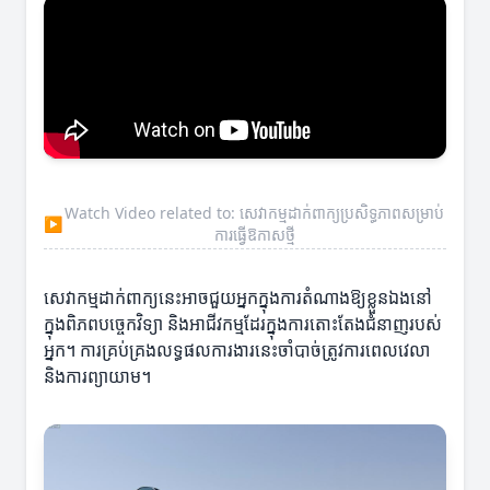
Watch Video related to: សេវាកម្មដាក់ពាក្យប្រសិទ្ធភាពសម្រាប់
▶
ការធ្វើឱកាសថ្មី
សេវាកម្មដាក់ពាក្យនេះអាចជួយអ្នកក្នុងការតំណាងឱ្យខ្លួនឯងនៅ
ក្នុងពិភពបច្ចេកវិទ្យា និងអាជីវកម្មដែរក្នុងការតោះតែងជំនាញរបស់
អ្នក។ ការគ្រប់គ្រងលទ្ធផលការងារនេះចាំបាច់ត្រូវការពេលវេលា
និងការព្យាយាម។